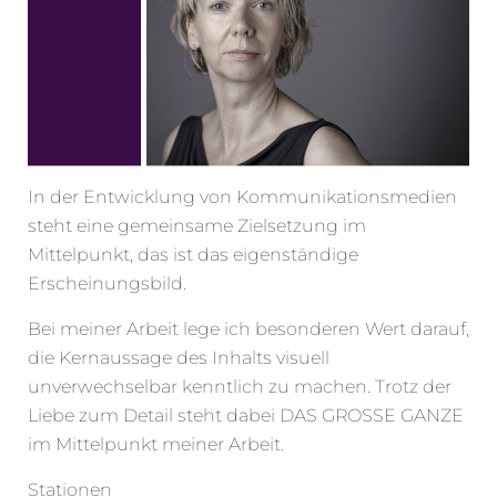
In der Entwicklung von Kommunikationsmedien
steht eine gemeinsame Zielsetzung im
Mittelpunkt, das ist das eigenständige
Erscheinungsbild.
Bei meiner Arbeit lege ich besonderen Wert darauf,
die Kernaussage des Inhalts visuell
unverwechselbar kenntlich zu machen. Trotz der
Liebe zum Detail steht dabei DAS GROSSE GANZE
im Mittelpunkt meiner Arbeit.
Stationen